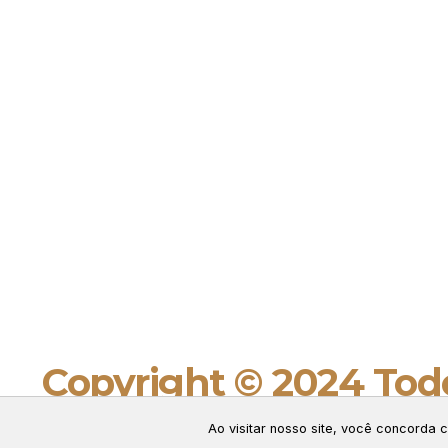
Copyright © 2024 Todo
Connect Web Marketi
Ao visitar nosso site, você concorda
GERENCIAR COOKIES