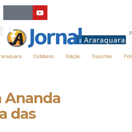
raraquara
Cotidiano
Edição
Esportes
Polí
m Ananda
a das