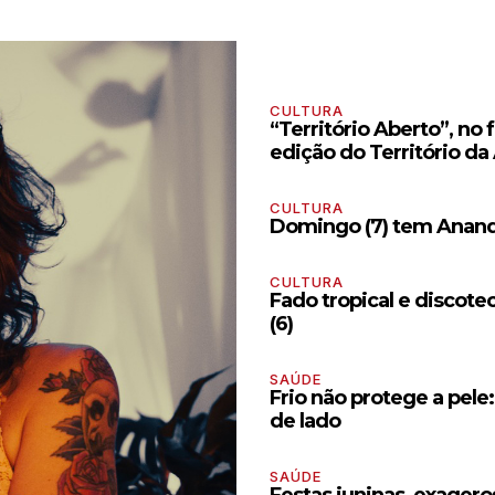
CULTURA
“Território Aberto”, no
edição do Território da
CULTURA
Domingo (7) tem Anand
CULTURA
Fado tropical e discot
(6)
SAÚDE
Frio não protege a pele
de lado
SAÚDE
Festas juninas, exagero