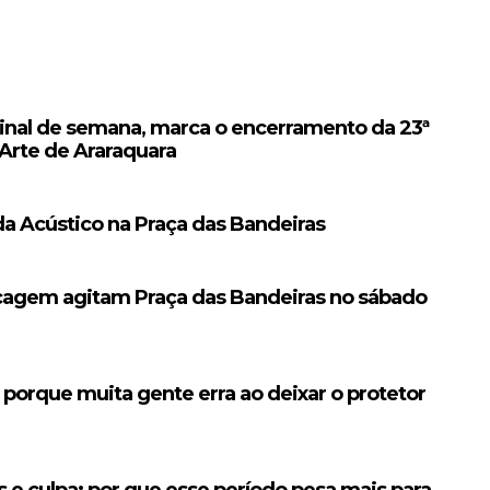
 final de semana, marca o encerramento da 23ª
 Arte de Araraquara
a Acústico na Praça das Bandeiras
ecagem agitam Praça das Bandeiras no sábado
: porque muita gente erra ao deixar o protetor
s e culpa: por que esse período pesa mais para