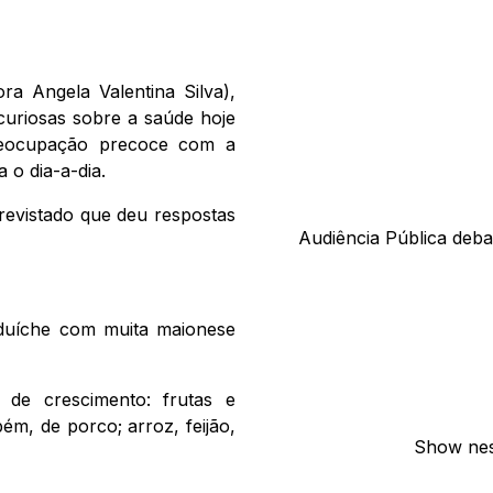
ra Angela Valentina Silva),
curiosas sobre a saúde hoje
reocupação precoce com a
 o dia-a-dia.
revistado que deu respostas
Audiência Pública deba
nduíche com muita maionese
 de crescimento: frutas e
m, de porco; arroz, feijão,
Show nes