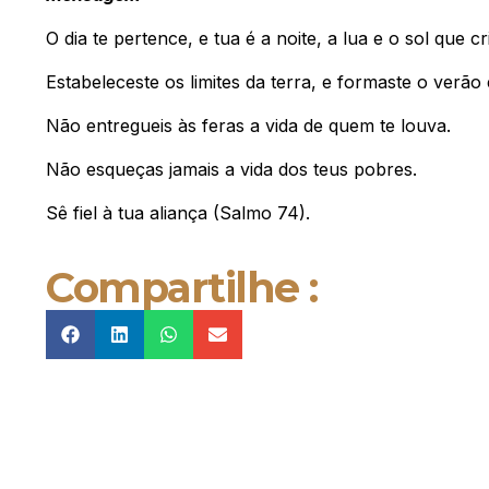
O dia te pertence, e tua é a noite, a lua e o sol que cr
Estabeleceste os limites da terra, e formaste o verão 
Não entregueis às feras a vida de quem te louva.
Não esqueças jamais a vida dos teus pobres.
Sê fiel à tua aliança (Salmo 74).
Compartilhe :
Jornal de Araraquara, sua fonte confiável de notícias local. Nos
destacamos pela dedicação à distribuição de notícias,
oferecendo insights valiosos, análises aprofundadas e cobertur