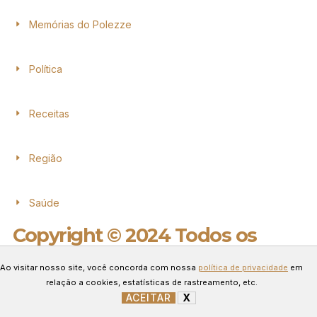
Memórias do Polezze
Política
Receitas
Região
Saúde
Copyright © 2024 Todos os
direitos reservados.
Ao visitar nosso site, você concorda com nossa
política de privacidade
em
Desenvolvido por Connect Web
relação a cookies, estatísticas de rastreamento, etc.
Marketing.
ACEITAR
X
GERENCIAR COOKIES