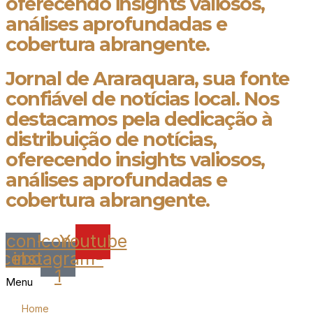
oferecendo insights valiosos,
análises aprofundadas e
cobertura abrangente.
Jornal de Araraquara, sua fonte
confiável de notícias local. Nos
destacamos pela dedicação à
distribuição de notícias,
oferecendo insights valiosos,
análises aprofundadas e
cobertura abrangente.
Icon-
Icon-
Youtube
acebook
instagram-
1
Menu
Home