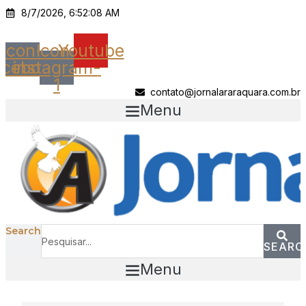
Ir
8/7/2026, 6:52:08 AM
para
o
Icon-
Icon-
Youtube
conteúdo
acebook
instagram-
1
contato@jornalararaquara.com.br
Menu
Search
SEARC
Menu