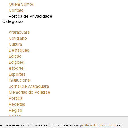
Quem Somos
Contato
Política de Privacidade
Categorias
Araraquara
Cotidiano
Cultura
Destaques
Edição
Edições
esporte
Esportes
Institucional
Jornal de Araraquara
Memórias do Polezze
Política
Receitas
Região
Saúde
Copyright © 2024 Todos os
Ao visitar nosso site, você concorda com nossa
política de privacidade
em