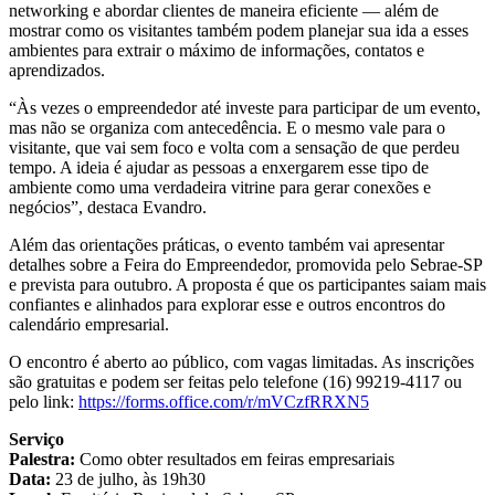
networking e abordar clientes de maneira eficiente — além de
mostrar como os visitantes também podem planejar sua ida a esses
ambientes para extrair o máximo de informações, contatos e
aprendizados.
“Às vezes o empreendedor até investe para participar de um evento,
mas não se organiza com antecedência. E o mesmo vale para o
visitante, que vai sem foco e volta com a sensação de que perdeu
tempo. A ideia é ajudar as pessoas a enxergarem esse tipo de
ambiente como uma verdadeira vitrine para gerar conexões e
negócios”, destaca Evandro.
Além das orientações práticas, o evento também vai apresentar
detalhes sobre a Feira do Empreendedor, promovida pelo Sebrae-SP
e prevista para outubro. A proposta é que os participantes saiam mais
confiantes e alinhados para explorar esse e outros encontros do
calendário empresarial.
O encontro é aberto ao público, com vagas limitadas. As inscrições
são gratuitas e podem ser feitas pelo telefone (16) 99219-4117 ou
pelo link:
https://forms.office.com/r/mVCzfRRXN5
Serviço
Palestra:
Como obter resultados em feiras empresariais
Data:
23 de julho, às 19h30