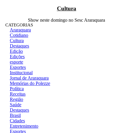
Cultura
Show neste domingo no Sesc Araraquara
CATEGORIAS
Araraquara
Cotidiano
Cultura
Destaques
Edição
Edições
esporte
Esportes
Institucional
Jornal de Araraquara
Memórias do Polezze
Política
Receitas
Região
Saúde
Destaques
Brasil
Cidades
Entretenimento
Esportes