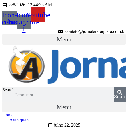
Ir
8/8/2026, 12:44:33 AM
para
Icon-
Icon-
Youtube
o
conteúdo
acebook
instagram-
1
contato@jornalararaquara.com.br
Menu
Search
Searc
Menu
Home
Araraquara
julho 22, 2025