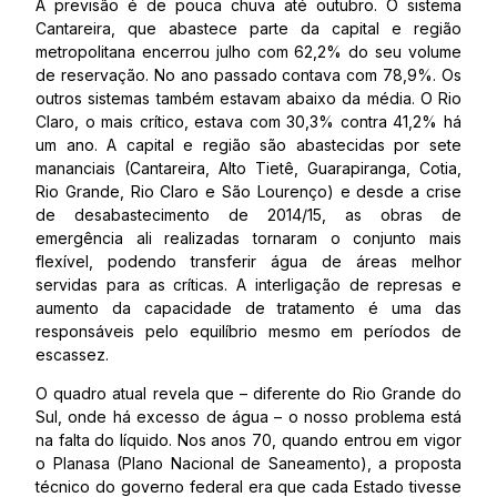
A previsão é de pouca chuva até outubro. O sistema
Cantareira, que abastece parte da capital e região
metropolitana encerrou julho com 62,2% do seu volume
de reservação. No ano passado contava com 78,9%. Os
outros sistemas também estavam abaixo da média. O Rio
Claro, o mais crítico, estava com 30,3% contra 41,2% há
um ano. A capital e região são abastecidas por sete
mananciais (Cantareira, Alto Tietê, Guarapiranga, Cotia,
Rio Grande, Rio Claro e São Lourenço) e desde a crise
de desabastecimento de 2014/15, as obras de
emergência ali realizadas tornaram o conjunto mais
flexível, podendo transferir água de áreas melhor
servidas para as críticas. A interligação de represas e
aumento da capacidade de tratamento é uma das
responsáveis pelo equilíbrio mesmo em períodos de
escassez.
O quadro atual revela que – diferente do Rio Grande do
Sul, onde há excesso de água – o nosso problema está
na falta do líquido. Nos anos 70, quando entrou em vigor
o Planasa (Plano Nacional de Saneamento), a proposta
técnico do governo federal era que cada Estado tivesse