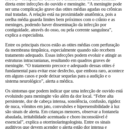
direta entre infecções do ouvido e meningite. “A meningite pode
ser uma complicação grave das otites médias agudas ou crônicas
mal tratadas. A relação está na proximidade anatômica, pois a
orelha média guarda limites bem próximos com o crânio e as
meninges, podendo haver disseminação da infecção por
contiguidade, através do osso, ou pela corrente sanguínea”,
explica a especialista.
Entre os principais riscos estão as otites médias com perfuração
da membrana timpânica, especialmente quando não recebem
tratamento adequado. Essas infecções podem evoluir e atingir as
estruturas intracranianas, resultando em quadros graves de
meningite. “O tratamento precoce e adequado dessas otites é
fundamental para evitar esse desfecho, que embora raro, acontece
em alguns casos e pode deixar sequelas para a audição e o
sistema neurológico”, alerta a médica.
Os sintomas que podem indicar que uma infecção de ouvido está
evoluindo para meningite vão além da dor local. “Febre alta
persistente, dor de cabeça intensa, sonolência, confusão, rigidez
de nuca, vômitos em jato, convulsões e hipersensibilidade à luz
são sinais de alerta. Em crianças menores, observar a fontanela
abaulada, irritabilidade acentuada e choro inconsolável é
essencial”, explica a otorrinolaringologista. Entre os sinais
auditivos que devem acender o alerta estão dor intensa e