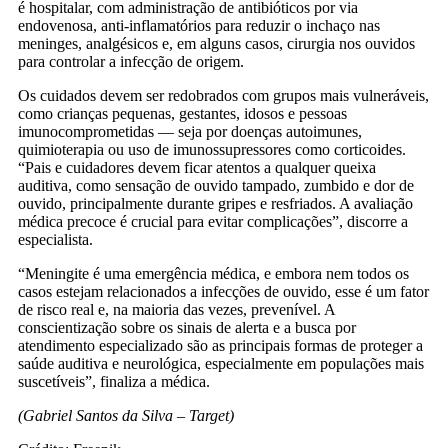
é hospitalar, com administração de antibióticos por via
endovenosa, anti-inflamatórios para reduzir o inchaço nas
meninges, analgésicos e, em alguns casos, cirurgia nos ouvidos
para controlar a infecção de origem.
Os cuidados devem ser redobrados com grupos mais vulneráveis,
como crianças pequenas, gestantes, idosos e pessoas
imunocomprometidas — seja por doenças autoimunes,
quimioterapia ou uso de imunossupressores como corticoides.
“Pais e cuidadores devem ficar atentos a qualquer queixa
auditiva, como sensação de ouvido tampado, zumbido e dor de
ouvido, principalmente durante gripes e resfriados. A avaliação
médica precoce é crucial para evitar complicações”, discorre a
especialista.
“Meningite é uma emergência médica, e embora nem todos os
casos estejam relacionados a infecções de ouvido, esse é um fator
de risco real e, na maioria das vezes, prevenível. A
conscientização sobre os sinais de alerta e a busca por
atendimento especializado são as principais formas de proteger a
saúde auditiva e neurológica, especialmente em populações mais
suscetíveis”, finaliza a médica.
(Gabriel Santos da Silva – Target)