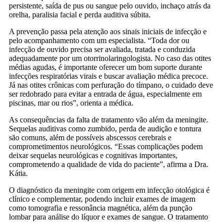
persistente, saída de pus ou sangue pelo ouvido, inchaço atrás da
orelha, paralisia facial e perda auditiva súbita.
A prevenção passa pela atenção aos sinais iniciais de infecção e
pelo acompanhamento com um especialista. “Toda dor ou
infecção de ouvido precisa ser avaliada, tratada e conduzida
adequadamente por um otorrinolaringologista. No caso das otites
médias agudas, é importante oferecer um bom suporte durante
infecções respiratórias virais e buscar avaliação médica precoce.
Já nas otites crônicas com perfuração do tímpano, o cuidado deve
ser redobrado para evitar a entrada de água, especialmente em
piscinas, mar ou rios”, orienta a médica.
As consequências da falta de tratamento vão além da meningite.
Sequelas auditivas como zumbido, perda de audição e tontura
são comuns, além de possíveis abscessos cerebrais e
comprometimentos neurológicos. “Essas complicações podem
deixar sequelas neurológicas e cognitivas importantes,
comprometendo a qualidade de vida do paciente”, afirma a Dra.
Kátia.
O diagnóstico da meningite com origem em infecção otológica é
clínico e complementar, podendo incluir exames de imagem
como tomografia e ressonância magnética, além da punção
lombar para análise do líquor e exames de sangue. O tratamento