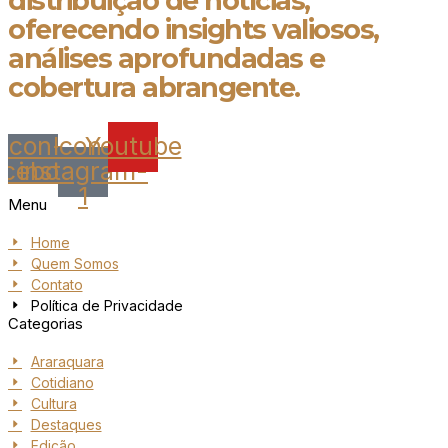
distribuição de notícias,
oferecendo insights valiosos,
análises aprofundadas e
cobertura abrangente.
Icon-
Icon-
Youtube
acebook
instagram-
1
Menu
Home
Quem Somos
Contato
Política de Privacidade
Categorias
Araraquara
Cotidiano
Cultura
Destaques
Edição