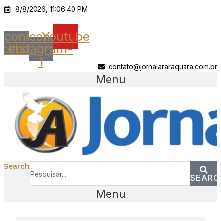
Ir
8/8/2026, 11:06:40 PM
para
o
Icon-
Icon-
Youtube
conteúdo
acebook
instagram-
1
contato@jornalararaquara.com.br
Menu
Search
SEARC
Menu