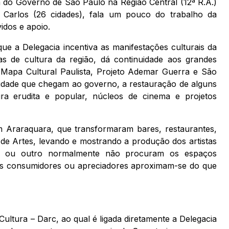
a do Governo de São Paulo na Região Central (12ª R.A.)
Carlos (26 cidades), fala um pouco do trabalho da
idos e apoio.
e a Delegacia incentiva as manifestações culturais da
vas de cultura da região, dá continuidade aos grandes
Mapa Cultural Paulista, Projeto Ademar Guerra e São
nidade que chegam ao governo, a restauração de alguns
ra erudita e popular, núcleos de cinema e projetos
em Araraquara, que transformaram bares, restaurantes,
de Artes, levando e mostrando a produção dos artistas
o ou outro normalmente não procuram os espaços
os consumidores ou apreciadores aproximam-se do que
ultura – Darc, ao qual é ligada diretamente a Delegacia