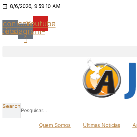
Ir
8/6/2026, 9:59:10 AM
para
o
Icon-
Icon-
Youtube
conteúdo
acebook
instagram-
1
Search
Quem Somos
Últimas Notícias
A