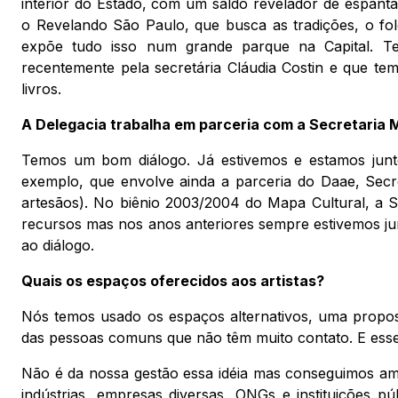
interior do Estado, com um saldo revelador de espantar
o Revelando São Paulo, que busca as tradições, o fol
expõe tudo isso num grande parque na Capital. Te
recentemente pela secretária Cláudia Costin e que tem
livros.
A Delegacia trabalha em parceria com a Secretaria 
Temos um bom diálogo. Já estivemos e estamos junt
exemplo, que envolve ainda a parceria do Daae, Secr
artesãos). No biênio 2003/2004 do Mapa Cultural, a Se
recursos mas nos anos anteriores sempre estivemos jun
ao diálogo.
Quais os espaços oferecidos aos artistas?
Nós temos usado os espaços alternativos, uma propost
das pessoas comuns que não têm muito contato. E esse
Não é da nossa gestão essa idéia mas conseguimos amp
indústrias, empresas diversas, ONGs e instituições p