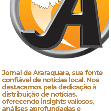
Jornal de Araraquara, sua fonte
confiável de notícias local. Nos
destacamos pela dedicação à
distribuição de notícias,
oferecendo insights valiosos,
análises aprofundadas e