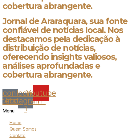
cobertura abrangente.
Jornal de Araraquara, sua fonte
confiável de notícias local. Nos
destacamos pela dedicação à
distribuição de notícias,
oferecendo insights valiosos,
análises aprofundadas e
cobertura abrangente.
Icon-
Icon-
Youtube
acebook
instagram-
1
Menu
Home
Quem Somos
Contato