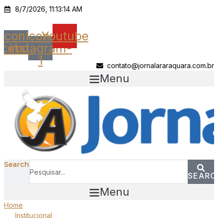
Ir
8/7/2026, 11:13:14 AM
para
o
Icon-
Icon-
Youtube
conteúdo
acebook
instagram-
1
contato@jornalararaquara.com.br
Menu
Search
SEARC
Menu
Home
Institucional