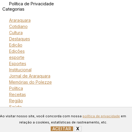
Política de Privacidade
Categorias
Araraquara
Cotidiano
Cultura
Destaques
Edição
Edições
esporte
Esportes
Institucional
Jornal de Araraquara
Memórias do Polezze
Política
Receitas
Região
Saúde
Copyright © 2024 Todos os
Ao visitar nosso site, você concorda com nossa
política de privacidade
em
direitos reservados. Desenvolvido
relação a cookies, estatísticas de rastreamento, etc.
ACEITAR
X
GERENCIAR COOKIES
por Connect Web Marketing.