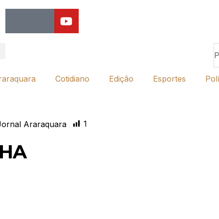
raraquara
Cotidiano
Edição
Esportes
Polí
1
ornal Araraquara
CHA