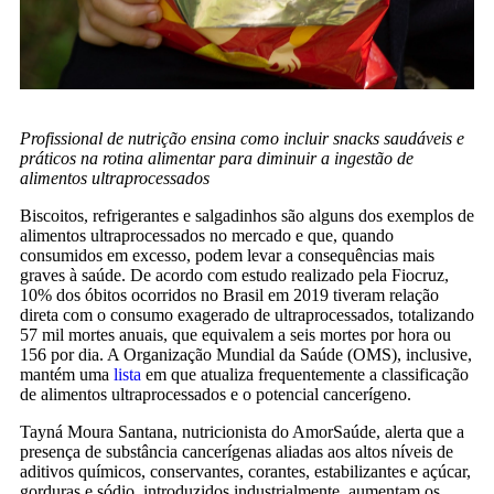
Profissional de nutrição ensina como incluir snacks saudáveis e
práticos na rotina alimentar para diminuir a ingestão de
alimentos ultraprocessados
Biscoitos, refrigerantes e salgadinhos são alguns dos exemplos de
alimentos ultraprocessados no mercado e que, quando
consumidos em excesso, podem levar a consequências mais
graves à saúde. De acordo com estudo realizado pela Fiocruz,
10% dos óbitos ocorridos no Brasil em 2019 tiveram relação
direta com o consumo exagerado de ultraprocessados, totalizando
57 mil mortes anuais, que equivalem a seis mortes por hora ou
156 por dia. A Organização Mundial da Saúde (OMS), inclusive,
mantém uma
lista
em que atualiza frequentemente a classificação
de alimentos ultraprocessados e o potencial cancerígeno.
Tayná Moura Santana, nutricionista do AmorSaúde, alerta que a
presença de substância cancerígenas aliadas aos altos níveis de
aditivos químicos, conservantes, corantes, estabilizantes e açúcar,
gorduras e sódio, introduzidos industrialmente, aumentam os