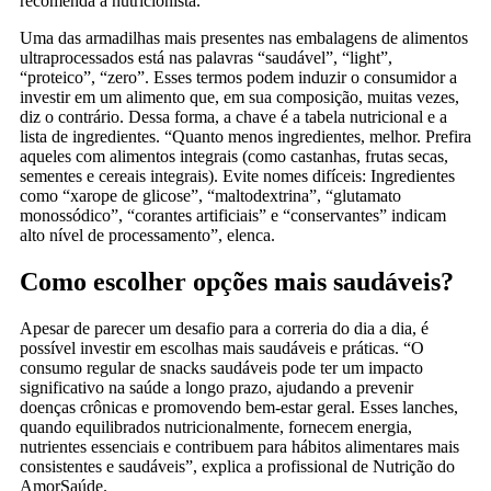
recomenda a nutricionista.
Uma das armadilhas mais presentes nas embalagens de alimentos
ultraprocessados está nas palavras “saudável”, “light”,
“proteico”, “zero”. Esses termos podem induzir o consumidor a
investir em um alimento que, em sua composição, muitas vezes,
diz o contrário. Dessa forma, a chave é a tabela nutricional e a
lista de ingredientes. “Quanto menos ingredientes, melhor. Prefira
aqueles com alimentos integrais (como castanhas, frutas secas,
sementes e cereais integrais). Evite nomes difíceis: Ingredientes
como “xarope de glicose”, “maltodextrina”, “glutamato
monossódico”, “corantes artificiais” e “conservantes” indicam
alto nível de processamento”, elenca.
Como escolher opções mais saudáveis?
Apesar de parecer um desafio para a correria do dia a dia, é
possível investir em escolhas mais saudáveis e práticas. “O
consumo regular de snacks saudáveis pode ter um impacto
significativo na saúde a longo prazo, ajudando a prevenir
doenças crônicas e promovendo bem-estar geral. Esses lanches,
quando equilibrados nutricionalmente, fornecem energia,
nutrientes essenciais e contribuem para hábitos alimentares mais
consistentes e saudáveis”, explica a profissional de Nutrição do
AmorSaúde.