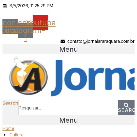
Ir
8/5/2026, 11:25:29 PM
para
o
Icon-
Icon-
Youtube
conteúdo
acebook
instagram-
1
contato@jornalararaquara.com.br
Menu
Search
SEARC
Menu
Home
Cultura