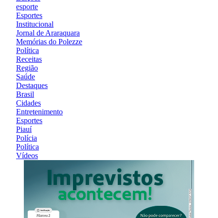
esporte
Esportes
Institucional
Jornal de Araraquara
Memórias do Polezze
Política
Receitas
Região
Saúde
Destaques
Brasil
Cidades
Entretenimento
Esportes
Piauí
Polícia
Política
Vídeos