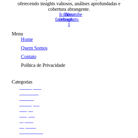
oferecendo insights valiosos, análises aprofundadas e
cobertura abrangente.
Icon-
Icon-
Youtube
facebook
instagram-
1
Menu
Home
Quem Somos
Contato
Política de Privacidade
Categorias
Araraquara
Cotidiano
Cultura
Destaques
Edição
Edições
esporte
Esportes
Institucional
Jornal de Araraquara