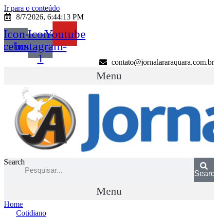
Ir para o conteúdo
8/7/2026, 6:44:13 PM
Icon-
Icon-
Youtube
acebook
instagram-
1
contato@jornalararaquara.com.br
Menu
Search
Searc
Menu
Home
Cotidiano