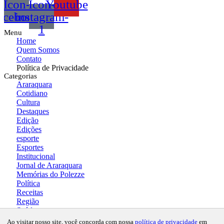
Icon-
Icon-
Youtube
acebook
instagram-
1
Menu
Home
Quem Somos
Contato
Política de Privacidade
Categorias
Araraquara
Cotidiano
Cultura
Destaques
Edição
Edições
esporte
Esportes
Institucional
Jornal de Araraquara
Memórias do Polezze
Política
Receitas
Região
Saúde
Copyright © 2024 Todos os direitos
Ao visitar nosso site, você concorda com nossa
política de privacidade
em