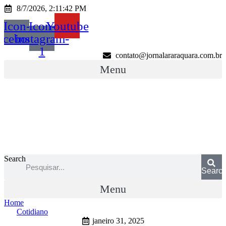
Ir
8/7/2026, 2:11:42 PM
para
Icon-
Icon-
Youtube
o
conteúdo
acebook
instagram-
1
contato@jornalararaquara.com.br
Menu
Search
Searc
Menu
Home
Cotidiano
janeiro 31, 2025