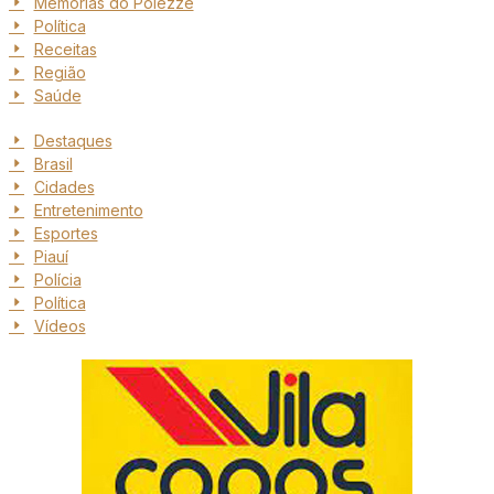
Memórias do Polezze
Política
Receitas
Região
Saúde
Destaques
Brasil
Cidades
Entretenimento
Esportes
Piauí
Polícia
Política
Vídeos