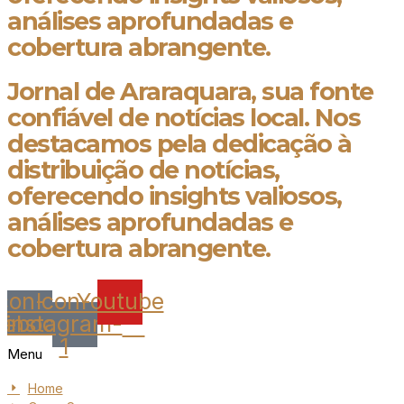
análises aprofundadas e
cobertura abrangente.
Jornal de Araraquara, sua fonte
confiável de notícias local. Nos
destacamos pela dedicação à
distribuição de notícias,
oferecendo insights valiosos,
análises aprofundadas e
cobertura abrangente.
Icon-
Icon-
Youtube
cebook
instagram-
1
Menu
Home