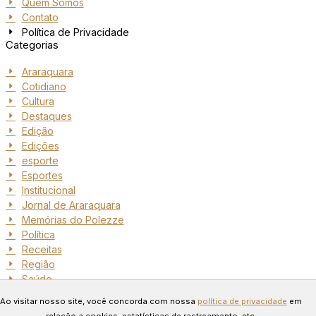
Quem Somos
Contato
Política de Privacidade
Categorias
Araraquara
Cotidiano
Cultura
Destaques
Edição
Edições
esporte
Esportes
Institucional
Jornal de Araraquara
Memórias do Polezze
Política
Receitas
Região
Saúde
Copyright © 2024 Todos os
Ao visitar nosso site, você concorda com nossa
política de privacidade
em