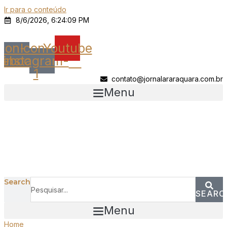
Ir para o conteúdo
8/6/2026, 6:24:09 PM
Icon-
Icon-
Youtube
cebook
instagram-
1
contato@jornalararaquara.com.br
Menu
Search
SEARC
Menu
Home