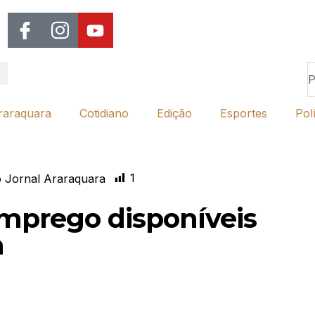
raraquara
Cotidiano
Edição
Esportes
Polí
1
 Jornal Araraquara
emprego disponíveis
a