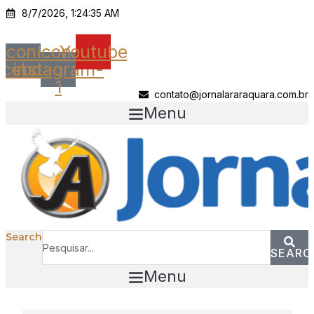
Ir
8/7/2026, 1:24:35 AM
para
o
Icon-
Icon-
Youtube
conteúdo
acebook
instagram-
1
contato@jornalararaquara.com.br
Menu
Search
SEARC
Menu