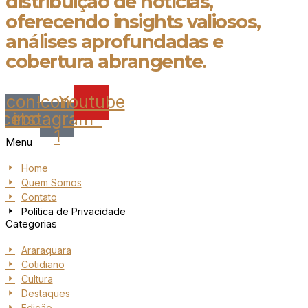
distribuição de notícias,
oferecendo insights valiosos,
análises aprofundadas e
cobertura abrangente.
Icon-
Icon-
Youtube
acebook
instagram-
1
Menu
Home
Quem Somos
Contato
Política de Privacidade
Categorias
Araraquara
Cotidiano
Cultura
Destaques
Edição