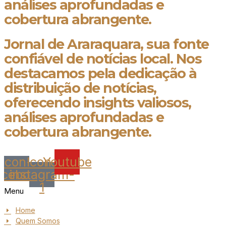
análises aprofundadas e
cobertura abrangente.
Jornal de Araraquara, sua fonte
confiável de notícias local. Nos
destacamos pela dedicação à
distribuição de notícias,
oferecendo insights valiosos,
análises aprofundadas e
cobertura abrangente.
Icon-
Icon-
Youtube
acebook
instagram-
1
Menu
Home
Quem Somos