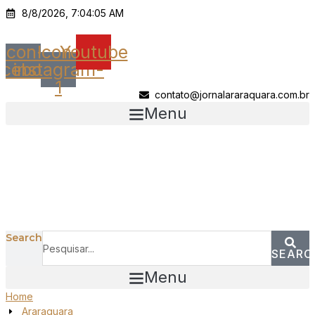
Ir
8/8/2026, 7:04:05 AM
para
o
Icon-
Icon-
Youtube
conteúdo
acebook
instagram-
1
contato@jornalararaquara.com.br
Menu
Search
SEARC
Menu
Home
Araraquara