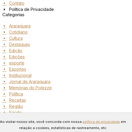
Contato
Política de Privacidade
Categorias
Araraquara
Cotidiano
Cultura
Destaques
Edição
Edições
esporte
Esportes
Institucional
Jornal de Araraquara
Memórias do Polezze
Política
Receitas
Região
Saúde
Copyright © 2024 Todos os
Ao visitar nosso site, você concorda com nossa
política de privacidade
em
direitos reservados. Desenvolvido
relação a cookies, estatísticas de rastreamento, etc.