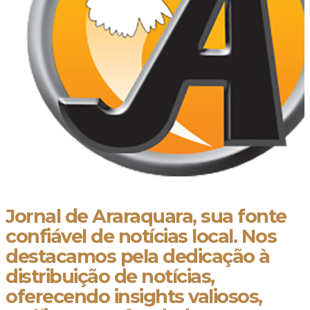
Jornal de Araraquara, sua fonte
confiável de notícias local. Nos
destacamos pela dedicação à
distribuição de notícias,
oferecendo insights valiosos,