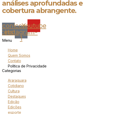
análises aprofundadas e
cobertura abrangente.
Icon-
Icon-
Youtube
acebook
instagram-
1
Menu
Home
Quem Somos
Contato
Política de Privacidade
Categorias
Araraquara
Cotidiano
Cultura
Destaques
Edição
Edições
esporte