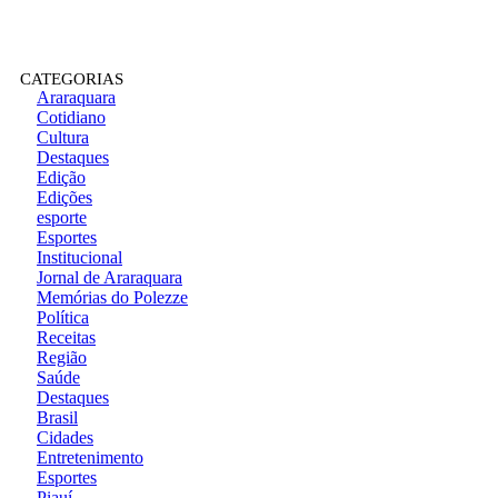
CATEGORIAS
Araraquara
Cotidiano
Cultura
Destaques
Edição
Edições
esporte
Esportes
Institucional
Jornal de Araraquara
Memórias do Polezze
Política
Receitas
Região
Saúde
Destaques
Brasil
Cidades
Entretenimento
Esportes
Piauí