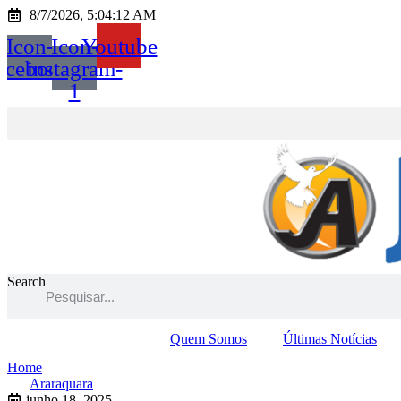
Ir
8/7/2026, 5:04:12 AM
para
Icon-
Icon-
Youtube
o
conteúdo
acebook
instagram-
1
Search
Quem Somos
Últimas Notícias
Home
Araraquara
junho 18, 2025