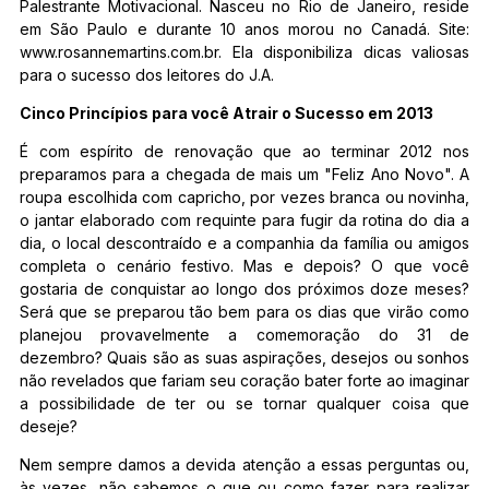
Palestrante Motivacional. Nasceu no Rio de Janeiro, reside
em São Paulo e durante 10 anos morou no Canadá. Site:
www.rosannemartins.com.br. Ela disponibiliza dicas valiosas
para o sucesso dos leitores do J.A.
Cinco Princípios para você Atrair o Sucesso em 2013
É com espírito de renovação que ao terminar 2012 nos
preparamos para a chegada de mais um "Feliz Ano Novo". A
roupa escolhida com capricho, por vezes branca ou novinha,
o jantar elaborado com requinte para fugir da rotina do dia a
dia, o local descontraído e a companhia da família ou amigos
completa o cenário festivo. Mas e depois? O que você
gostaria de conquistar ao longo dos próximos doze meses?
Será que se preparou tão bem para os dias que virão como
planejou provavelmente a comemoração do 31 de
dezembro? Quais são as suas aspirações, desejos ou sonhos
não revelados que fariam seu coração bater forte ao imaginar
a possibilidade de ter ou se tornar qualquer coisa que
deseje?
Nem sempre damos a devida atenção a essas perguntas ou,
às vezes, não sabemos o que ou como fazer para realizar