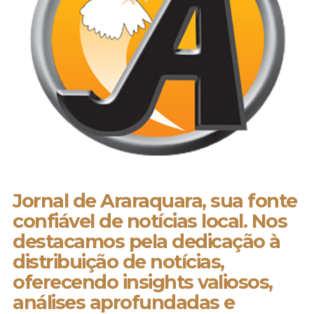
Jornal de Araraquara, sua fonte
confiável de notícias local. Nos
destacamos pela dedicação à
distribuição de notícias,
oferecendo insights valiosos,
análises aprofundadas e