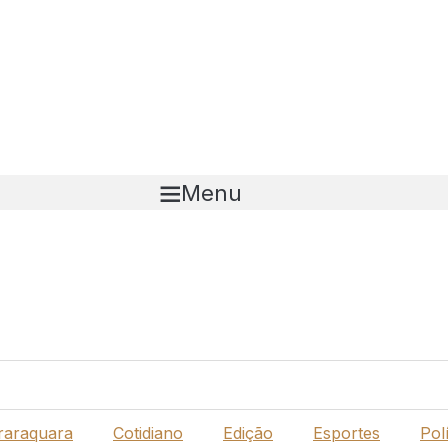
Menu
raraquara
Cotidiano
Edição
Esportes
Polí