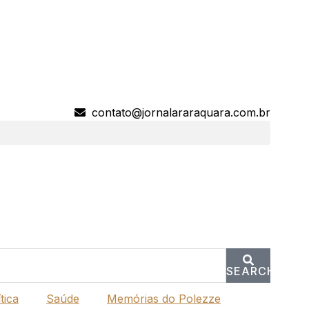
contato@jornalararaquara.com.br
SEARCH
tica
Saúde
Memórias do Polezze