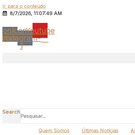
Ir para o conteúdo
8/7/2026, 11:07:49 AM
Icon-
Icon-
Youtube
cebook
instagram-
1
Search
Quem Somos
Últimas Notícias
A