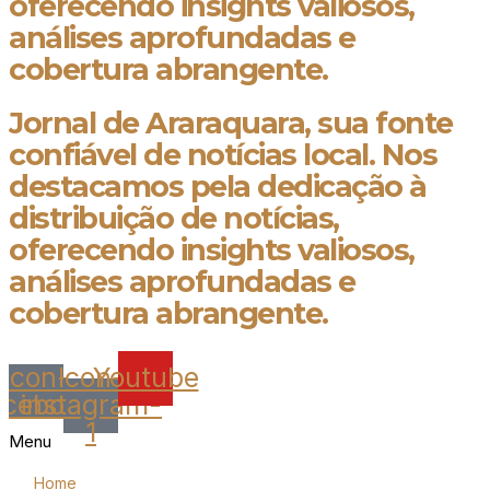
oferecendo insights valiosos,
análises aprofundadas e
cobertura abrangente.
Jornal de Araraquara, sua fonte
confiável de notícias local. Nos
destacamos pela dedicação à
distribuição de notícias,
oferecendo insights valiosos,
análises aprofundadas e
cobertura abrangente.
Icon-
Icon-
Youtube
acebook
instagram-
1
Menu
Home