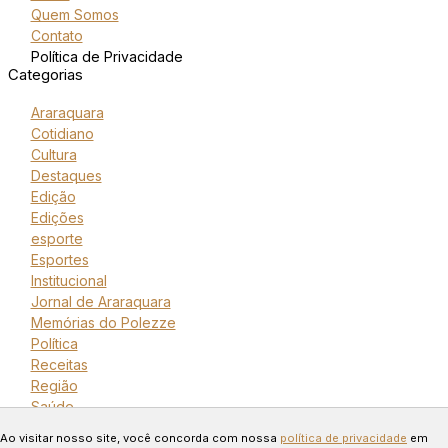
Quem Somos
Contato
Política de Privacidade
Categorias
Araraquara
Cotidiano
Cultura
Destaques
Edição
Edições
esporte
Esportes
Institucional
Jornal de Araraquara
Memórias do Polezze
Política
Receitas
Região
Saúde
Copyright © 2024 Todos os
Ao visitar nosso site, você concorda com nossa
política de privacidade
em