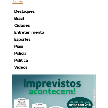
Saúde
Destaques
Brasil
Cidades
Entretenimento
Esportes
Piauí
Polícia
Política
Vídeos