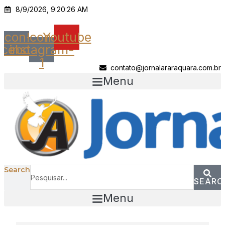
Ir
8/9/2026, 9:20:26 AM
para
o
Icon-
Icon-
Youtube
conteúdo
acebook
instagram-
1
contato@jornalararaquara.com.br
Menu
Search
SEARC
Menu