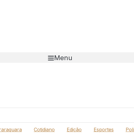
Menu
raraquara
Cotidiano
Edição
Esportes
Polí