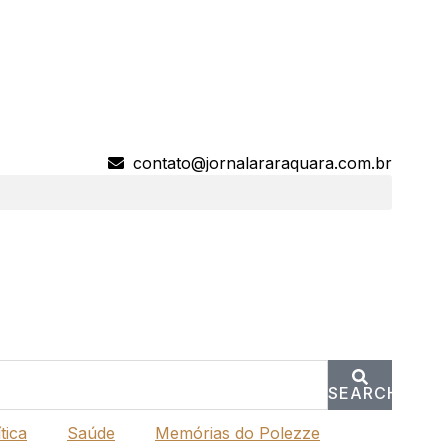
contato@jornalararaquara.com.br
SEARCH
tica
Saúde
Memórias do Polezze