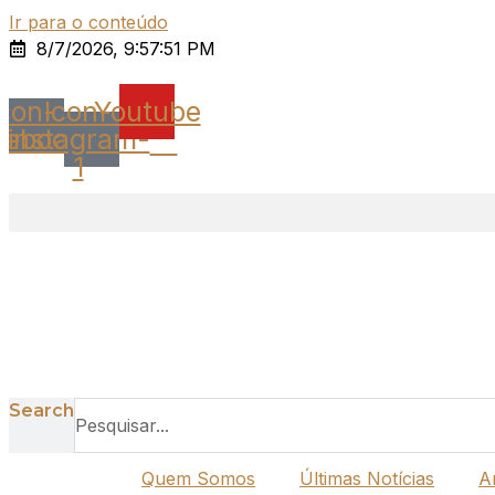
Ir para o conteúdo
8/7/2026, 9:57:51 PM
Icon-
Icon-
Youtube
cebook
instagram-
1
Search
Quem Somos
Últimas Notícias
A