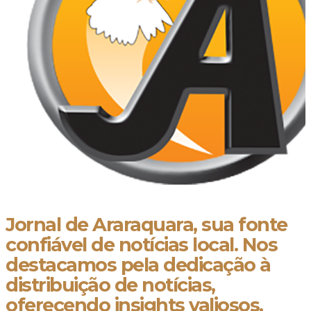
Jornal de Araraquara, sua fonte
confiável de notícias local. Nos
destacamos pela dedicação à
distribuição de notícias,
oferecendo insights valiosos,