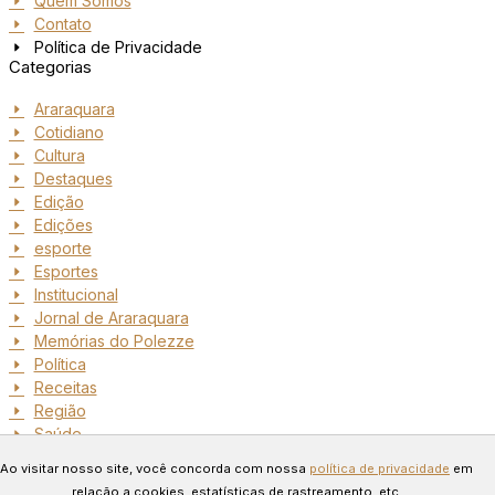
Quem Somos
Contato
Política de Privacidade
Categorias
Araraquara
Cotidiano
Cultura
Destaques
Edição
Edições
esporte
Esportes
Institucional
Jornal de Araraquara
Memórias do Polezze
Política
Receitas
Região
Saúde
Copyright © 2024 Todos os
Ao visitar nosso site, você concorda com nossa
política de privacidade
em
direitos reservados. Desenvolvido
relação a cookies, estatísticas de rastreamento, etc.