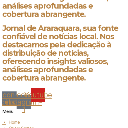
análises aprofundadas e
cobertura abrangente.
Jornal de Araraquara, sua fonte
confiável de notícias local. Nos
destacamos pela dedicação à
distribuição de notícias,
oferecendo insights valiosos,
análises aprofundadas e
cobertura abrangente.
Icon-
Icon-
Youtube
acebook
instagram-
1
Menu
Home