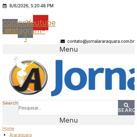
Ir
8/6/2026, 5:20:48 PM
para
o
Icon-
Icon-
Youtube
conteúdo
acebook
instagram-
1
contato@jornalararaquara.com.br
Menu
Search
SEARC
Menu
Home
Araraquara