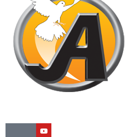
Jornal de Araraquara, sua fonte confiável de notícias local. Nos
destacamos pela dedicação à distribuição de notícias, oferecendo
insights valiosos, análises aprofundadas e cobertura abrangente.