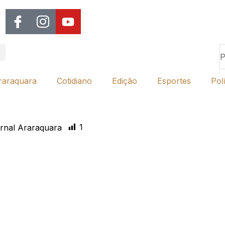
raraquara
Cotidiano
Edição
Esportes
Polí
1
rnal Araraquara