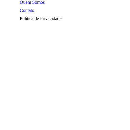
Quem Somos
Contato
Política de Privacidade
Araraquara
Cotidiano
Cultura
Destaques
Edição
Edições
esporte
Esportes
Institucional
Jornal de Araraquara
Memórias do Polezze