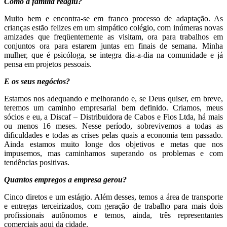
Como a família reagiu?
Muito bem e encontra-se em franco processo de adaptação. As
crianças estão felizes em um simpático colégio, com inúmeras novas
amizades que freqüentemente as visitam, ora para trabalhos em
conjuntos ora para estarem juntas em finais de semana. Minha
mulher, que é psicóloga, se integra dia-a-dia na comunidade e já
pensa em projetos pessoais.
E os seus negócios?
Estamos nos adequando e melhorando e, se Deus quiser, em breve,
teremos um caminho empresarial bem definido. Criamos, meus
sócios e eu, a Discaf – Distribuidora de Cabos e Fios Ltda, há mais
ou menos 16 meses. Nesse período, sobrevivemos a todas as
dificuldades e todas as crises pelas quais a economia tem passado.
Ainda estamos muito longe dos objetivos e metas que nos
impusemos, mas caminhamos superando os problemas e com
tendências positivas.
Quantos empregos a empresa gerou?
Cinco diretos e um estágio. Além desses, temos a área de transporte
e entregas terceirizados, com geração de trabalho para mais dois
profissionais autônomos e temos, ainda, três representantes
comerciais aqui da cidade.