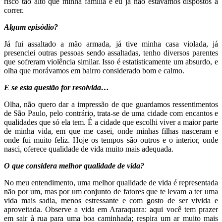
risco tão alto que minha família e eu já não estávamos dispostos a
correr.
Algum episódio?
Já fui assaltado a mão armada, já tive minha casa violada, já
presenciei outras pessoas sendo assaltadas, tenho diversos parentes
que sofreram violência similar. Isso é estatisticamente um absurdo, e
olha que morávamos em bairro considerado bom e calmo.
E se esta questão for resolvida…
Olha, não quero dar a impressão de que guardamos ressentimentos
de São Paulo, pelo contrário, trata-se de uma cidade com encantos e
qualidades que só ela tem. É a cidade que escolhi viver a maior parte
de minha vida, em que me casei, onde minhas filhas nasceram e
onde fui muito feliz. Hoje os tempos são outros e o interior, onde
nasci, oferece qualidade de vida muito mais adequada.
O que considera melhor qualidade de vida?
No meu entendimento, uma melhor qualidade de vida é representada
não por um, mas por um conjunto de fatores que te levam a ter uma
vida mais sadia, menos estressante e com gosto de ser vivida e
aproveitada. Observe a vida em Araraquara: aqui você tem prazer
em sair à rua para uma boa caminhada; respira um ar muito mais