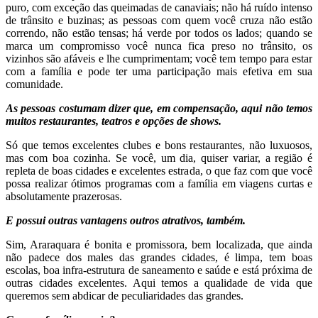
puro, com exceção das queimadas de canaviais; não há ruído intenso
de trânsito e buzinas; as pessoas com quem você cruza não estão
correndo, não estão tensas; há verde por todos os lados; quando se
marca um compromisso você nunca fica preso no trânsito, os
vizinhos são afáveis e lhe cumprimentam; você tem tempo para estar
com a família e pode ter uma participação mais efetiva em sua
comunidade.
As pessoas costumam dizer que, em compensação, aqui não temos
muitos restaurantes, teatros e opções de shows.
Só que temos excelentes clubes e bons restaurantes, não luxuosos,
mas com boa cozinha. Se você, um dia, quiser variar, a região é
repleta de boas cidades e excelentes estrada, o que faz com que você
possa realizar ótimos programas com a família em viagens curtas e
absolutamente prazerosas.
E possui outras vantagens outros atrativos, também.
Sim, Araraquara é bonita e promissora, bem localizada, que ainda
não padece dos males das grandes cidades, é limpa, tem boas
escolas, boa infra-estrutura de saneamento e saúde e está próxima de
outras cidades excelentes. Aqui temos a qualidade de vida que
queremos sem abdicar de peculiaridades das grandes.