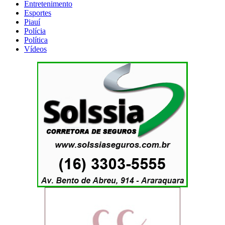
Entretenimento
Esportes
Piauí
Polícia
Política
Vídeos