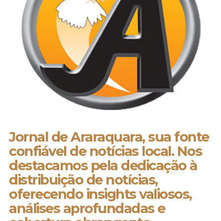
Jornal de Araraquara, sua fonte
confiável de notícias local. Nos
destacamos pela dedicação à
distribuição de notícias,
oferecendo insights valiosos,
análises aprofundadas e