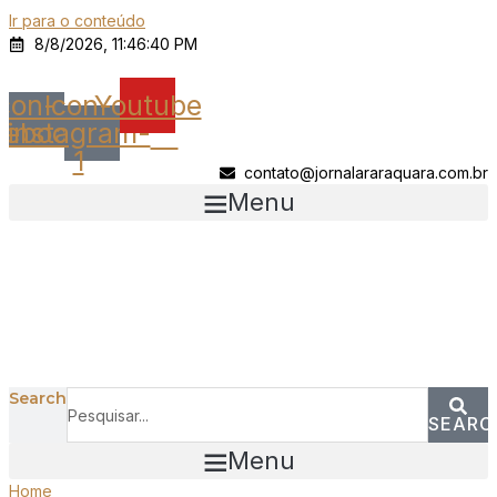
Ir para o conteúdo
8/8/2026, 11:46:40 PM
Icon-
Icon-
Youtube
cebook
instagram-
1
contato@jornalararaquara.com.br
Menu
Search
SEARC
Menu
Home