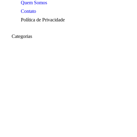
Quem Somos
Contato
Política de Privacidade
Categorias
Araraquara
Cotidiano
Cultura
Destaques
Edição
Edições
esporte
Esportes
Institucional
Jornal de Araraquara
Memórias do Polezze