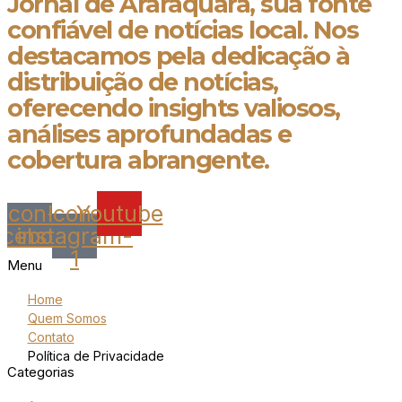
Jornal de Araraquara, sua fonte
confiável de notícias local. Nos
destacamos pela dedicação à
distribuição de notícias,
oferecendo insights valiosos,
análises aprofundadas e
cobertura abrangente.
Icon-
Icon-
Youtube
acebook
instagram-
1
Menu
Home
Quem Somos
Contato
Política de Privacidade
Categorias