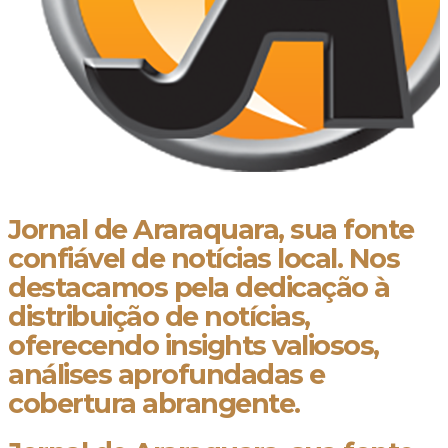
Jornal de Araraquara, sua fonte
confiável de notícias local. Nos
destacamos pela dedicação à
distribuição de notícias,
oferecendo insights valiosos,
análises aprofundadas e
cobertura abrangente.