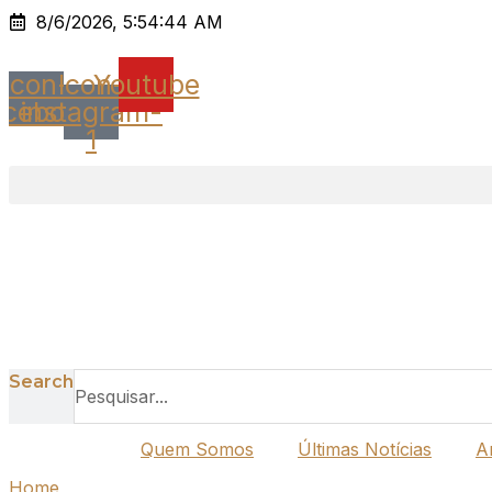
Ir
8/6/2026, 5:54:44 AM
para
o
Icon-
Icon-
Youtube
conteúdo
acebook
instagram-
1
Search
Quem Somos
Últimas Notícias
A
Home