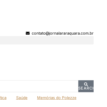
contato@jornalararaquara.com.br
SEARCH
tica
Saúde
Memórias do Polezze