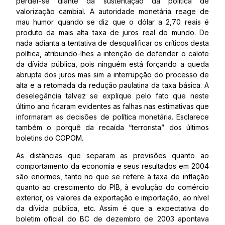
perder-se diante da sustentação da política de
valorização cambial. A autoridade monetária reage de
mau humor quando se diz que o dólar a 2,70 reais é
produto da mais alta taxa de juros real do mundo. De
nada adianta a tentativa de desqualificar os críticos desta
política, atribuindo-lhes a intenção de defender o calote
da dívida pública, pois ninguém está forçando a queda
abrupta dos juros mas sim a interrupção do processo de
alta e a retomada da redução paulatina da taxa básica. A
deselegância talvez se explique pelo fato que neste
último ano ficaram evidentes as falhas nas estimativas que
informaram as decisões de política monetária. Esclarece
também o porquê da recaída “terrorista” dos últimos
boletins do COPOM.
As distâncias que separam as previsões quanto ao
comportamento da economia e seus resultados em 2004
são enormes, tanto no que se refere à taxa de inflação
quanto ao crescimento do PIB, à evolução do comércio
exterior, os valores da exportação e importação, ao nível
da dívida pública, etc. Assim é que a expectativa do
boletim oficial do BC de dezembro de 2003 apontava