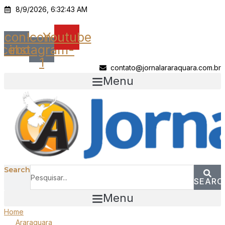
Ir
8/9/2026, 6:32:43 AM
para
o
Icon-
Icon-
Youtube
conteúdo
acebook
instagram-
1
contato@jornalararaquara.com.br
Menu
Search
SEARC
Menu
Home
Araraquara