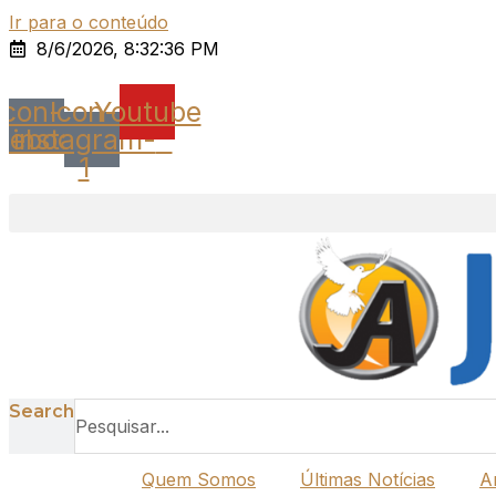
Ir para o conteúdo
8/6/2026, 8:32:36 PM
Icon-
Icon-
Youtube
cebook
instagram-
1
Search
Quem Somos
Últimas Notícias
A