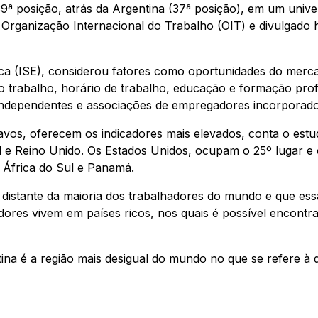
39ª posição, atrás da Argentina (37ª posição), em um uni
Organização Internacional do Trabalho (OIT) e divulgado 
 (ISE), considerou fatores como oportunidades do mercad
o trabalho, horário de trabalho, educação e formação profi
s independentes e associações de empregadores incorporad
avos, oferecem os indicadores mais elevados, conta o estu
 e Reino Unido. Os Estados Unidos, ocupam o 25º lugar e 
, África do Sul e Panamá.
distante da maioria dos trabalhadores do mundo e que ess
dores vivem em países ricos, nos quais é possível encontr
a é a região mais desigual do mundo no que se refere à dis