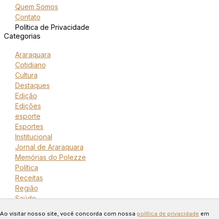
Quem Somos
Contato
Política de Privacidade
Categorias
Araraquara
Cotidiano
Cultura
Destaques
Edição
Edições
esporte
Esportes
Institucional
Jornal de Araraquara
Memórias do Polezze
Política
Receitas
Região
Saúde
Copyright © 2024 Todos os
Ao visitar nosso site, você concorda com nossa
política de privacidade
em