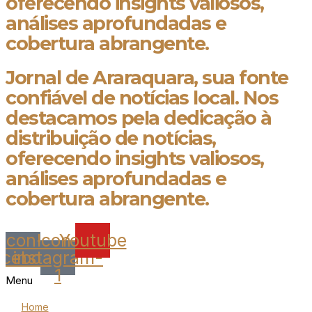
oferecendo insights valiosos,
análises aprofundadas e
cobertura abrangente.
Jornal de Araraquara, sua fonte
confiável de notícias local. Nos
destacamos pela dedicação à
distribuição de notícias,
oferecendo insights valiosos,
análises aprofundadas e
cobertura abrangente.
Icon-
Icon-
Youtube
acebook
instagram-
1
Menu
Home