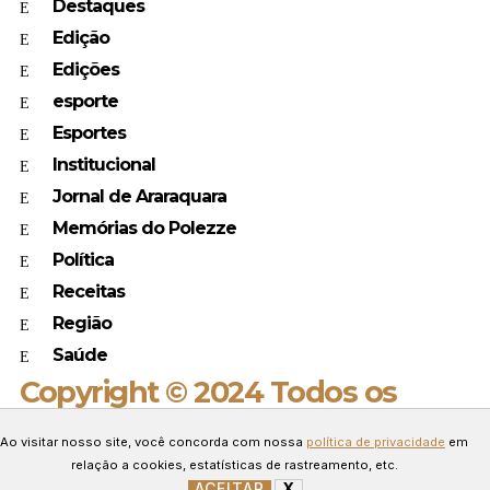
Destaques
Edição
Edições
esporte
Esportes
Institucional
Jornal de Araraquara
Memórias do Polezze
Política
Receitas
Região
Saúde
Copyright © 2024 Todos os
direitos reservados.
Ao visitar nosso site, você concorda com nossa
política de privacidade
em
Desenvolvido por Connect Web
relação a cookies, estatísticas de rastreamento, etc.
Marketing.
ACEITAR
X
GERENCIAR COOKIES