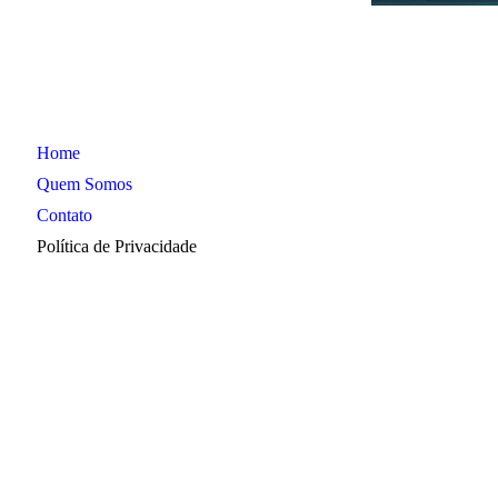
Home
A
Quem Somos
Contato
C
Política de Privacidade
C
D
E
E