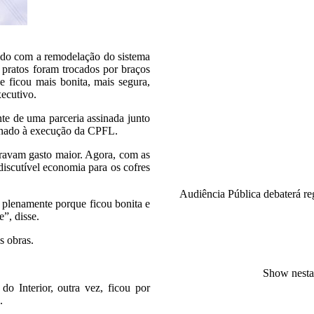
btido com a remodelação do sistema
pratos foram trocados por braços
 ficou mais bonita, mais segura,
xecutivo.
nte de uma parceria assinada junto
inado à execução da CPFL.
ravam gasto maior. Agora, com as
discutível economia para os cofres
Audiência Pública debaterá reg
a plenamente porque ficou bonita e
”, disse.
s obras.
Show nesta 
o Interior, outra vez, ficou por
.