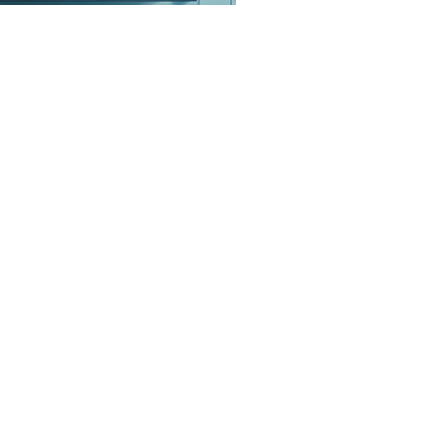
raraquara
otidiano
ultura
estaques
dição
dições