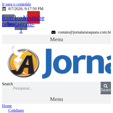
Ir para o conteúdo
8/7/2026, 9:17:59 PM
Icon-
Icon-
Youtube
acebook
instagram-
1
contato@jornalararaquara.com.br
Menu
Search
Searc
Menu
Home
Cotidiano