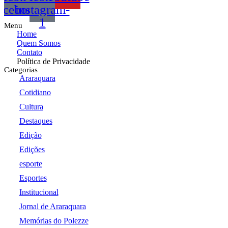
acebook
instagram-
1
Menu
Home
Quem Somos
Contato
Política de Privacidade
Categorias
Araraquara
Cotidiano
Cultura
Destaques
Edição
Edições
esporte
Esportes
Institucional
Jornal de Araraquara
Memórias do Polezze