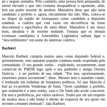
pé e negam sentados. Pelo contrário, uma pessoa bem preparada, de
moral elevado e que não costuma desqualificar o oponente, aliás,
tem um poder enorme de perdoar. Massafera disse que não seria
candidato a prefeito e, agora, oficialmente diz não. Mas, coloca-se
ao dispor da região de Araraquara como candidato a deputado
estadual, a cadeira que está vazia em decorrência da fome
descomunal e egocêntrica de meia dúzia. Massafera é um moço
bom, idealista e de enorme lealdade. Tomara que os demais
eventuais candidatos à Assembléia Legislativa saibam ligar o
“desconfiômetro” em nome do interesse coletivo.
Barbieri
Marcelo Barbieri cumpriu muitos anos como deputado federal e,
presentemente, sem mandato popular continua sendo respeitado pela
comunidade. O seu grande sonho – explicitado, recentemente, num
comercial do PMDB logo após o seu padrinho e amigo Orestes
Quércia – é ser prefeito de sua cidade. “Por isso, oportunamente,
estaremos juntos novamente”, disse. Mesmo sem o mandato citado,
é lembrado em rodinhas de bastidores políticos. Só que Marcelo é
leal ao ex-prefeito Waldemar de Santi. “Serei candidato a prefeito,
que realmente é o meu sonho, caso o De Santi não aceite concorrer.
Ele tem a preferência, por vários motivos. Tenho por ele um respeito
de muitos anos e não tenho o direito de esquecer de seu apoio em
recentes certames eleitorais”, fala Barbieri.