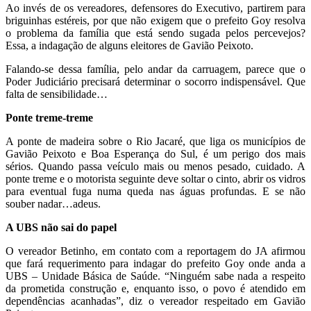
Ao invés de os vereadores, defensores do Executivo, partirem para
briguinhas estéreis, por que não exigem que o prefeito Goy resolva
o problema da família que está sendo sugada pelos percevejos?
Essa, a indagação de alguns eleitores de Gavião Peixoto.
Falando-se dessa família, pelo andar da carruagem, parece que o
Poder Judiciário precisará determinar o socorro indispensável. Que
falta de sensibilidade…
Ponte treme-treme
A ponte de madeira sobre o Rio Jacaré, que liga os municípios de
Gavião Peixoto e Boa Esperança do Sul, é um perigo dos mais
sérios. Quando passa veículo mais ou menos pesado, cuidado. A
ponte treme e o motorista seguinte deve soltar o cinto, abrir os vidros
para eventual fuga numa queda nas águas profundas. E se não
souber nadar…adeus.
A UBS não sai do papel
O vereador Betinho, em contato com a reportagem do JA afirmou
que fará requerimento para indagar do prefeito Goy onde anda a
UBS – Unidade Básica de Saúde. “Ninguém sabe nada a respeito
da prometida construção e, enquanto isso, o povo é atendido em
dependências acanhadas”, diz o vereador respeitado em Gavião