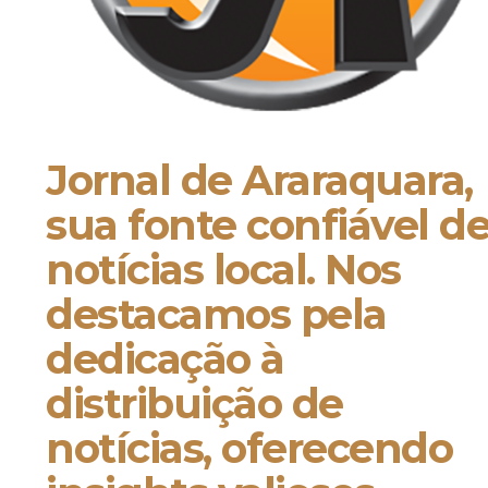
Jornal de Araraquara,
sua fonte confiável d
notícias local. Nos
destacamos pela
dedicação à
distribuição de
notícias, oferecendo