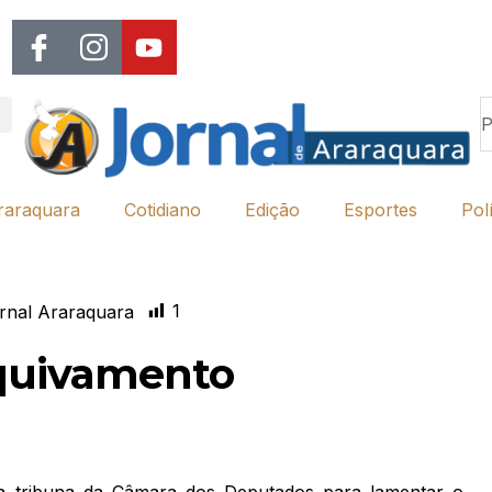
raraquara
Cotidiano
Edição
Esportes
Polí
1
rnal Araraquara
rquivamento
 tribuna da Câmara dos Deputados para lamentar o