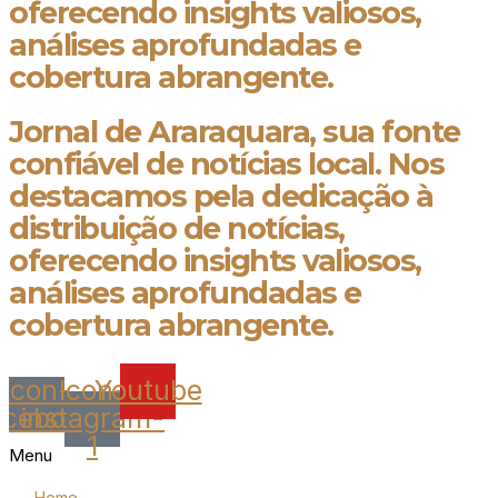
oferecendo insights valiosos,
análises aprofundadas e
cobertura abrangente.
Jornal de Araraquara, sua fonte
confiável de notícias local. Nos
destacamos pela dedicação à
distribuição de notícias,
oferecendo insights valiosos,
análises aprofundadas e
cobertura abrangente.
Icon-
Icon-
Youtube
acebook
instagram-
1
Menu
Home