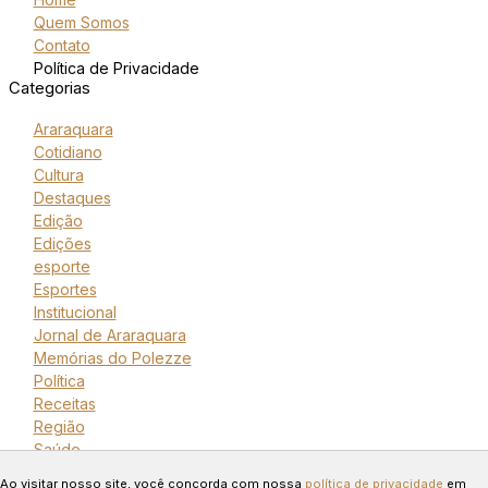
Quem Somos
Contato
Política de Privacidade
Categorias
Araraquara
Cotidiano
Cultura
Destaques
Edição
Edições
esporte
Esportes
Institucional
Jornal de Araraquara
Memórias do Polezze
Política
Receitas
Região
Saúde
Copyright © 2024 Todos os
Ao visitar nosso site, você concorda com nossa
política de privacidade
em