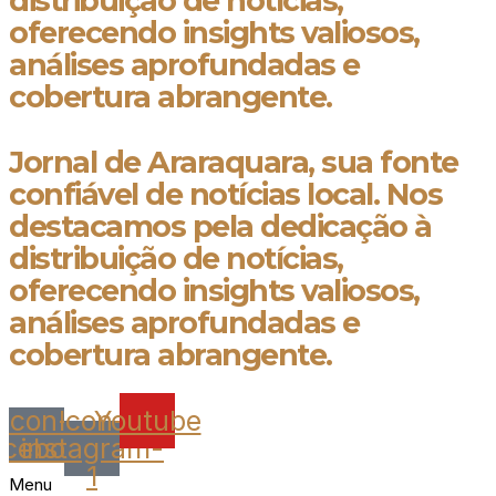
distribuição de notícias,
oferecendo insights valiosos,
análises aprofundadas e
cobertura abrangente.
Jornal de Araraquara, sua fonte
confiável de notícias local. Nos
destacamos pela dedicação à
distribuição de notícias,
oferecendo insights valiosos,
análises aprofundadas e
cobertura abrangente.
Icon-
Icon-
Youtube
acebook
instagram-
1
Menu