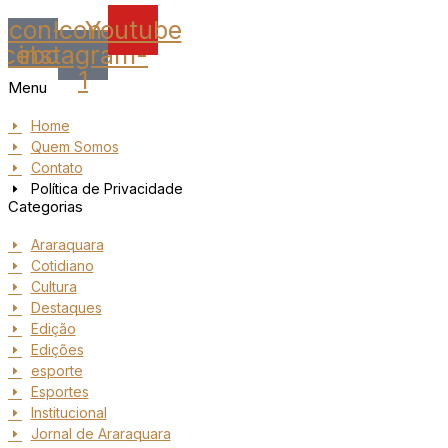
Icon-
Icon-
Youtube
acebook
instagram-
1
Menu
Home
Quem Somos
Contato
Política de Privacidade
Categorias
Araraquara
Cotidiano
Cultura
Destaques
Edição
Edições
esporte
Esportes
Institucional
Jornal de Araraquara