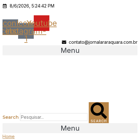
Ir
8/6/2026, 5:24:42 PM
para
o
Icon-
Icon-
Youtube
conteúdo
acebook
instagram-
1
contato@jornalararaquara.com.br
Menu
Search
SEARCH
Menu
Home