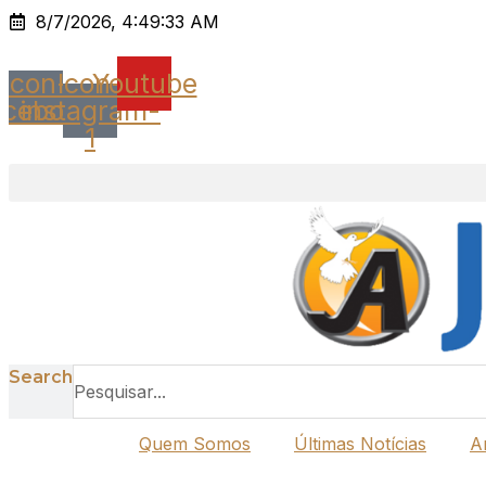
Ir
8/7/2026, 4:49:33 AM
para
o
Icon-
Icon-
Youtube
conteúdo
acebook
instagram-
1
Search
Quem Somos
Últimas Notícias
A