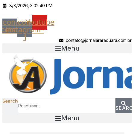
Ir
8/8/2026, 3:02:40 PM
para
o
Icon-
Icon-
Youtube
conteúdo
acebook
instagram-
1
contato@jornalararaquara.com.br
Menu
Search
SEARC
Menu