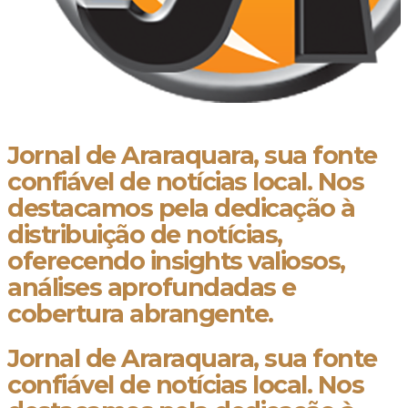
Jornal de Araraquara, sua fonte
confiável de notícias local. Nos
destacamos pela dedicação à
distribuição de notícias,
oferecendo insights valiosos,
análises aprofundadas e
cobertura abrangente.
Jornal de Araraquara, sua fonte
confiável de notícias local. Nos