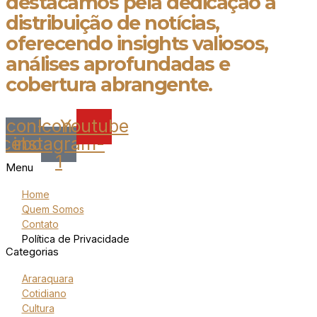
destacamos pela dedicação à
distribuição de notícias,
oferecendo insights valiosos,
análises aprofundadas e
cobertura abrangente.
Icon-
Icon-
Youtube
acebook
instagram-
1
Menu
Home
Quem Somos
Contato
Política de Privacidade
Categorias
Araraquara
Cotidiano
Cultura