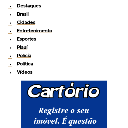
Destaques
Brasil
Cidades
Entretenimento
Esportes
Piauí
Polícia
Política
Vídeos