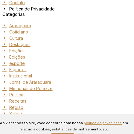
Contato
Política de Privacidade
Categorias
Araraquara
Cotidiano
Cultura
Destaques
Edição
Edições
esporte
Esportes
Institucional
Jornal de Araraquara
Memórias do Polezze
Política
Receitas
Região
Saúde
Copyright © 2024 Todos os
Ao visitar nosso site, você concorda com nossa
política de privacidade
em
direitos reservados. Desenvolvido
relação a cookies, estatísticas de rastreamento, etc.