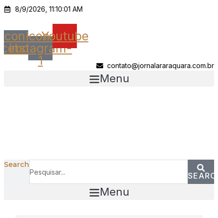
Ir
8/9/2026, 11:10:01 AM
para
o
Icon-
Icon-
Youtube
conteúdo
acebook
instagram-
1
contato@jornalararaquara.com.br
Menu
Search
SEARC
Menu