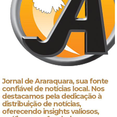
Jornal de Araraquara, sua fonte
confiável de notícias local. Nos
destacamos pela dedicação à
distribuição de notícias,
oferecendo insights valiosos,