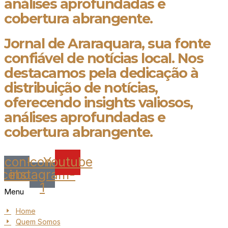
análises aprofundadas e
cobertura abrangente.
Jornal de Araraquara, sua fonte
confiável de notícias local. Nos
destacamos pela dedicação à
distribuição de notícias,
oferecendo insights valiosos,
análises aprofundadas e
cobertura abrangente.
Icon-
Icon-
Youtube
acebook
instagram-
1
Menu
Home
Quem Somos